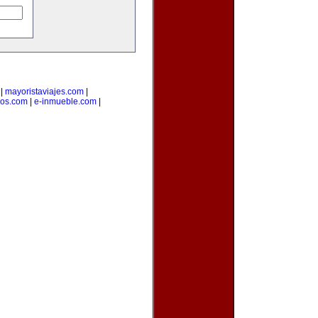
|
mayoristaviajes.com
|
ios.com
|
e-inmueble.com
|