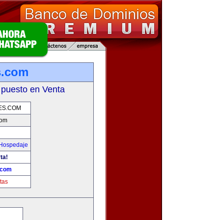
s.com
 puesto en Venta
ES.COM
com
 Hospedaje
ta!
.com
tas