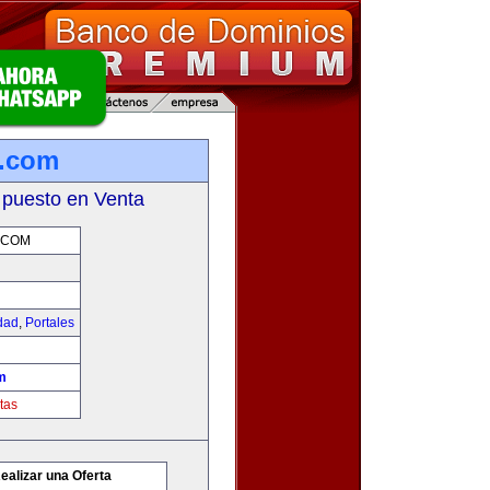
g.com
 puesto en Venta
.COM
idad
,
Portales
m
tas
ealizar una Oferta