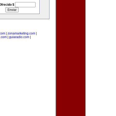
Ofrecido $
.com
|
zonamarketing.com
|
a.com
|
guiaradio.com
|