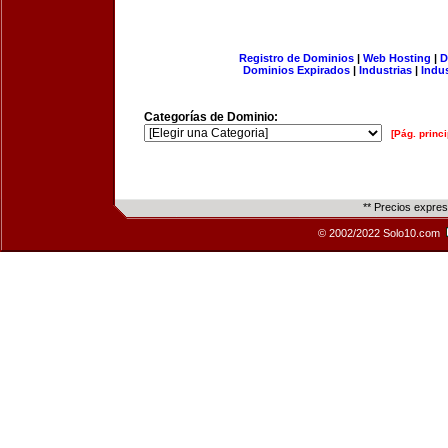
Registro de Dominios
|
Web Hosting
|
D
Dominios Expirados
|
Industrias
|
Indu
Categorías de Dominio:
[Pág. princi
** Precios expre
© 2002/2022 Solo10.com