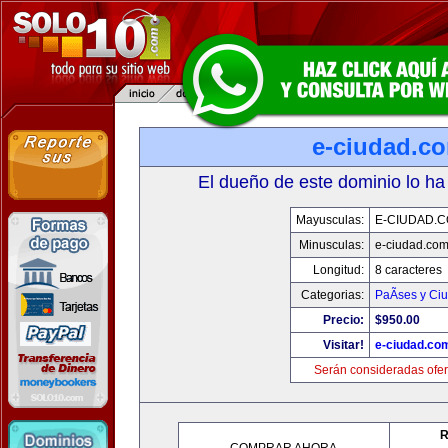
e-ciudad.c
El dueño de este dominio lo ha
Mayusculas:
E-CIUDAD.
Minusculas:
e-ciudad.co
Longitud:
8 caracteres
Categorias:
PaÃ­ses y Ci
Precio:
$950.00
Visitar!
e-ciudad.co
Serán consideradas ofer
R