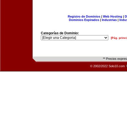
Registro de Dominios
|
Web Hosting
|
D
Dominios Expirados
|
Industrias
|
Indu
Categorías de Dominio:
[Pág. princi
** Precios expre
© 2002/2022 Solo10.com