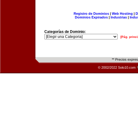
Registro de Dominios
|
Web Hosting
|
D
Dominios Expirados
|
Industrias
|
Indu
Categorías de Dominio:
[Pág. princi
** Precios expre
© 2002/2022 Solo10.com