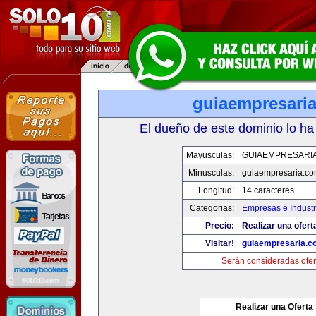
guiaempresari
El dueño de este dominio lo ha
Mayusculas:
GUIAEMPRESARI
Minusculas:
guiaempresaria.c
Longitud:
14 caracteres
Categorias:
Empresas e Industr
Precio:
Realizar una ofert
Visitar!
guiaempresaria.c
Serán consideradas ofer
Realizar una Oferta