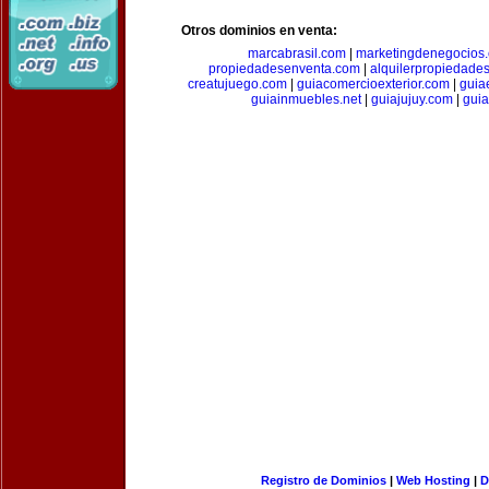
Otros dominios en venta:
marcabrasil.com
|
marketingdenegocios
propiedadesenventa.com
|
alquilerpropiedade
creatujuego.com
|
guiacomercioexterior.com
|
guiae
guiainmuebles.net
|
guiajujuy.com
|
gui
Registro de Dominios
|
Web Hosting
|
D